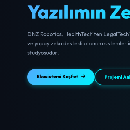
Yazılımın Ze
DNZ Robotics; HealthTech'ten LegalTech'e
ve yapay zeka destekli otonom sistemler inş
stüdyosudur.
Ekosistemi Keşfet
Projemi An