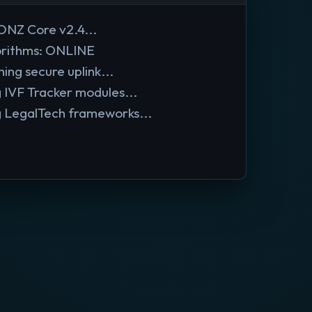
DNZ Core v2.4...
gorithms: ONLINE
ing secure uplink...
 IVF Tracker modules...
 LegalTech frameworks...
s granted.
eady. Waiting for input...