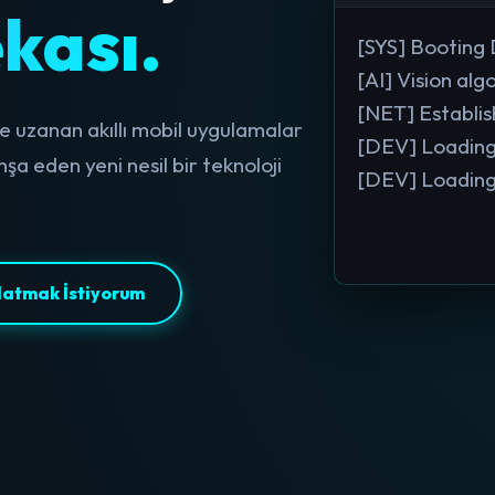
kası.
[SYS] Booting 
[AI] Vision al
[NET] Establish
 uzanan akıllı mobil uygulamalar
[DEV] Loading
a eden yeni nesil bir teknoloji
[DEV] Loading
[X-LAB] Acces
[SYS] System r
latmak İstiyorum